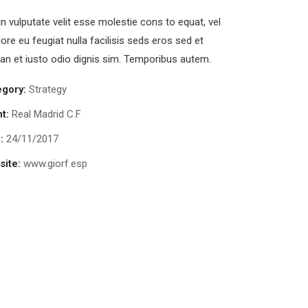
in vulputate velit esse molestie cons to equat, vel
lore eu feugiat nulla facilisis seds eros sed et
n et iusto odio dignis sim. Temporibus autem.
egory:
Strategy
nt:
Real Madrid C.F
:
24/11/2017
ite:
www.giorf.esp