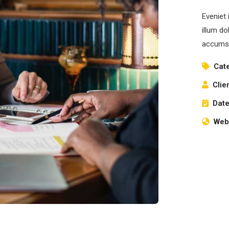
Eveniet 
illum do
accumsa
Cat
Clie
Date
Webs