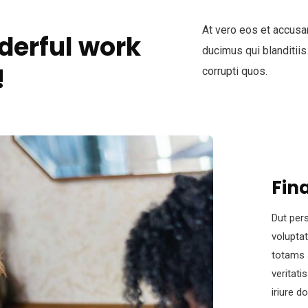
At vero eos et accusa
derful work
ducimus qui blanditiis
!
corrupti quos.
Fin
Dut pers
volupta
totams 
veritati
iriure d