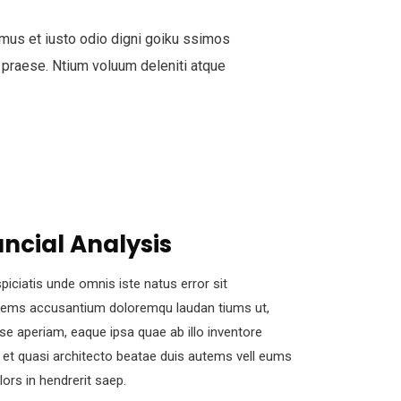
mus et iusto odio digni goiku ssimos
 praese. Ntium voluum deleniti atque
ancial Analysis
piciatis unde omnis iste natus error sit
tems accusantium doloremqu laudan tiums ut,
se aperiam, eaque ipsa quae ab illo inventore
s et quasi architecto beatae duis autems vell eums
olors in hendrerit saep.